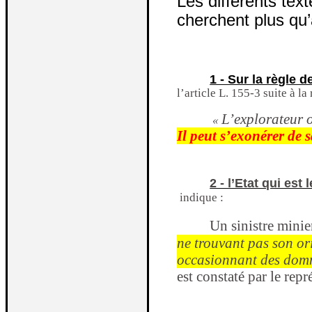
Les différents tex
cherchent plus qu
1 - Sur la règle d
l’article L. 155-3 suite à l
L’explorateur o
«
Il peut s’exonérer de 
2 - l’Etat qui es
indique :
Un sinistre minie
ne trouvant pas son or
occasionnant des domma
est constaté par le rep